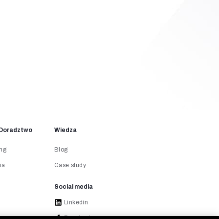
- Doradztwo
Wiedza
ing
Blog
ia
Case study
Social media
Linkedin
Facebook