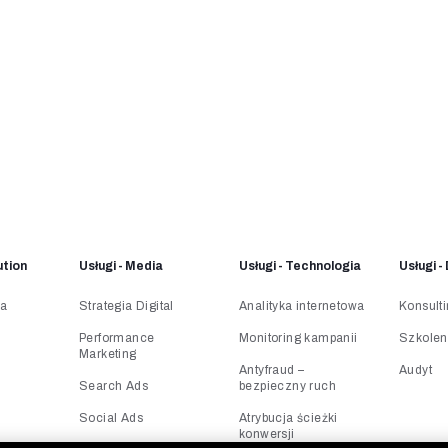
ution
Usługi - Media
Usługi - Technologia
Usługi 
na
Strategia Digital
Analityka internetowa
Konsult
Performance
Monitoring kampanii
Szkolen
Marketing
Antyfraud –
Audyt
Search Ads
bezpieczny ruch
Social Ads
Atrybucja ścieżki
konwersji